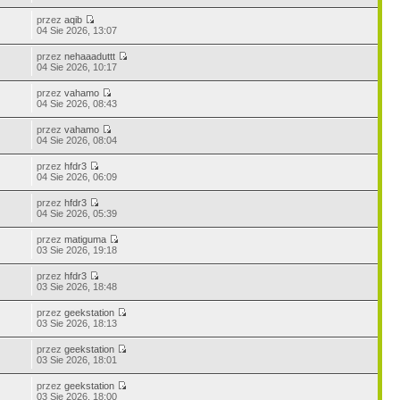
przez
aqib
04 Sie 2026, 13:07
przez
nehaaaduttt
04 Sie 2026, 10:17
przez
vahamo
04 Sie 2026, 08:43
przez
vahamo
04 Sie 2026, 08:04
przez
hfdr3
04 Sie 2026, 06:09
przez
hfdr3
04 Sie 2026, 05:39
przez
matiguma
03 Sie 2026, 19:18
przez
hfdr3
03 Sie 2026, 18:48
przez
geekstation
03 Sie 2026, 18:13
przez
geekstation
03 Sie 2026, 18:01
przez
geekstation
03 Sie 2026, 18:00