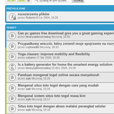
PRZYKLEJONE
rozszerzenia plików
przez
Robertj
03 Lis 2004, 10:29
TEMATY
Can pc games free download give you a great gaming exper
przez
binaryoptionstrading
Wczoraj, 18:55
Przypadkowy wieczór, który zmienił moje spojrzenie na roz
przez
cupheadltd
Wczoraj, 18:33
Yoga classes: improve mobility and flexibility
przez
vahamo
17 Sty 2026, 16:26
Is a battery generator for home the smartest energy solution
przez
binaryoptionstrading
15 Wrz 2025, 15:28
Panduan mengenal togel online secara menyeluruh
przez
aqib
Wczoraj, 15:25
Mengenal situs toto togel dengan cara yang mudah
przez
aqib
Wczoraj, 15:24
Mengenal sistem situs toto togel masa kini
przez
aqib
Wczoraj, 15:17
Situs toto togel dengan akses melalui perangkat seluler
przez
aqib
Wczoraj, 15:16