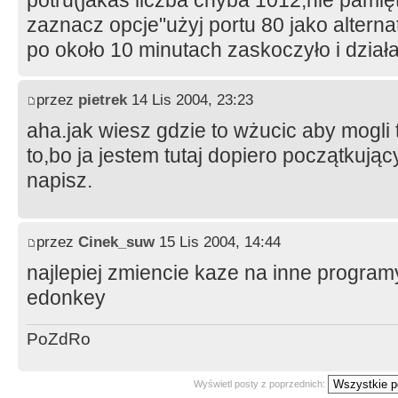
potru(jakaś liczba chyba 1012,nie pamię
zaznacz opcje"użyj portu 80 jako altern
po około 10 minutach zaskoczyło i dział
przez
pietrek
14 Lis 2004, 23:23
aha.jak wiesz gdzie to wżucic aby mogli t
to,bo ja jestem tutaj dopiero początkują
napisz.
przez
Cinek_suw
15 Lis 2004, 14:44
najlepiej zmiencie kaze na inne program
edonkey
PoZdRo
Wyświetl posty z poprzednich: