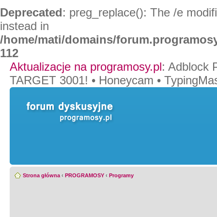
Deprecated
: preg_replace(): The /e modif
instead in
/home/mati/domains/forum.programosy
112
Aktualizacje na programosy.pl
:
Adblock 
TARGET 3001!
•
Honeycam
•
TypingMas
Strona główna
‹
PROGRAMOSY
‹
Programy