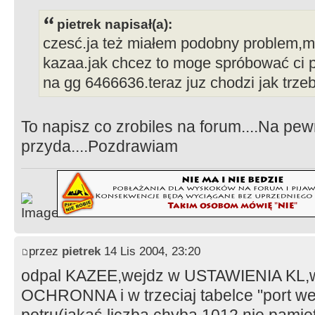
pietrek napisał(a):
czesć.ja też miałem podobny problem,mi
kazaa.jak chcez to moge spróbować ci 
na gg 6466636.teraz juz chodzi jak trze
To napisz co zrobiles na forum....Na pe
przyda....Pozdrawiam
przez
pietrek
14 Lis 2004, 23:20
odpal KAZEE,wejdz w USTAWIENIA KL,
OCHRONNA i w trzeciaj tabelce "port we