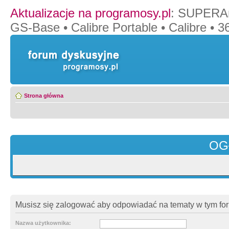
Aktualizacje na programosy.pl
:
SUPERAn
GS-Base
•
Calibre Portable
•
Calibre
•
36
Strona główna
OG
Musisz się zalogować aby odpowiadać na tematy w tym fo
Nazwa użytkownika: