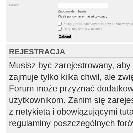
Hasło:
Zapomniałem hasła
Wyślij ponownie e-mail aktywujący
Zaloguj mnie automatycznie przy każdej wizycie
Ukryj mój status w tej sesji
REJESTRACJA
Musisz być zarejestrowany, aby
zajmuje tylko kilka chwil, ale z
Forum może przyznać dodatkow
użytkownikom. Zanim się zarejes
z netykietą i obowiązującymi tut
regulaminy poszczególnych foró