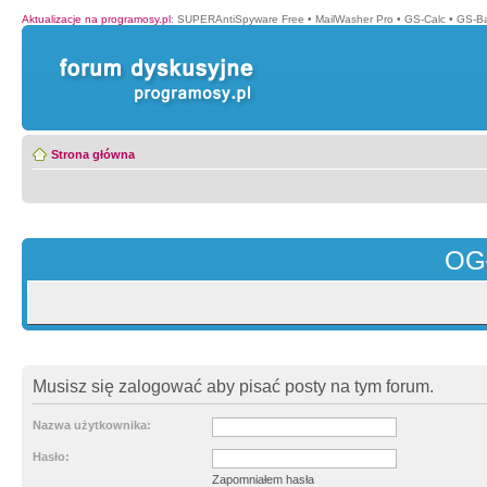
Aktualizacje na programosy.pl
:
SUPERAntiSpyware Free
•
MailWasher Pro
•
GS-Calc
•
GS-B
Strona główna
OG
Musisz się zalogować aby pisać posty na tym forum.
Nazwa użytkownika:
Hasło:
Zapomniałem hasła