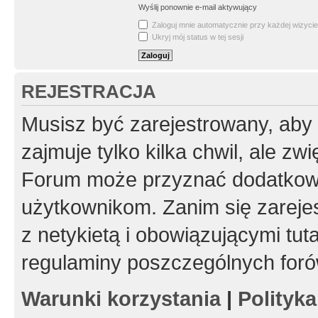
Wyślij ponownie e-mail aktywujący
Zaloguj mnie automatycznie przy każdej wizycie
Ukryj mój status w tej sesji
REJESTRACJA
Musisz być zarejestrowany, aby
zajmuje tylko kilka chwil, ale z
Forum może przyznać dodatkow
użytkownikom. Zanim się zarejes
z netykietą i obowiązującymi tut
regulaminy poszczególnych foró
Warunki korzystania
|
Polityk