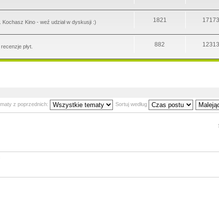
1821
1717
. Kochasz Kino - weź udział w dyskusji :)
882
1231
recenzje płyt.
ematy z poprzednich:
Sortuj według
ć