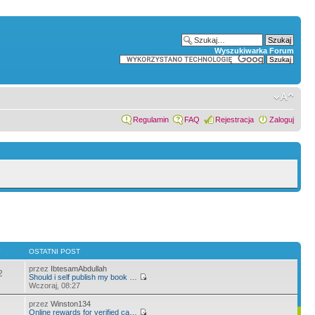
Wyszukiwarka Forum
Regulamin
FAQ
Rejestracja
Zaloguj
Y
OSTATNI POST
przez
IbtesamAbdullah
2
Should i self publish my book …
Wczoraj, 08:27
przez
Winston134
Online rewards for verified ca…