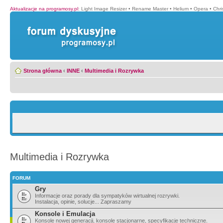
Aktualizacje na programosy.pl
:
Light Image Resizer
•
Rename Master
•
Helium
•
Opera
•
Chr
Strona główna
‹
INNE
‹
Multimedia i Rozrywka
Multimedia i Rozrywka
FORUM
Gry
Informacje oraz porady dla sympatyków wirtualnej rozrywki.
Instalacja, opinie, solucje... Zapraszamy
Konsole i Emulacja
Konsole nowej generacji, konsole stacjonarne, specyfikacje techniczne.