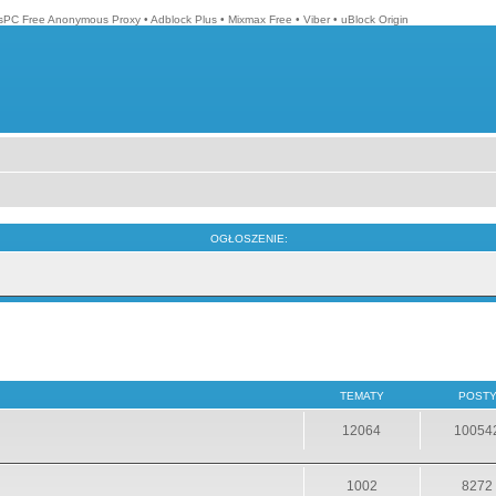
isPC Free Anonymous Proxy
•
Adblock Plus
•
Mixmax Free
•
Viber
•
uBlock Origin
OGŁOSZENIE:
TEMATY
POST
12064
10054
1002
8272