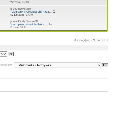
Wczoraj, 15:13
przez
geekstation
3
Telegram< @dreyfussbilly kaaft…
07 Lip 2026, 17:49
przez
CindyThomas91
3
Your opinion about the lyrics …
Dzisiaj, 09:41
0 tematy(ów) • Strona
1
z
1
Skocz do: