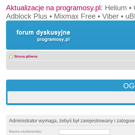
Aktualizacje na programosy.pl
:
Helium
•
Adblock Plus
•
Mixmax Free
•
Viber
•
uB
Strona główna
OG
Administrator wymaga, żebyś był zarejestrowany i zalogowa
Nazwa użytkownika: