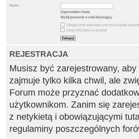
Hasło:
Zapomniałem hasła
Wyślij ponownie e-mail aktywujący
Zaloguj mnie automatycznie przy każdej wizycie
Ukryj mój status w tej sesji
REJESTRACJA
Musisz być zarejestrowany, aby
zajmuje tylko kilka chwil, ale z
Forum może przyznać dodatkow
użytkownikom. Zanim się zarejes
z netykietą i obowiązującymi tut
regulaminy poszczególnych foró