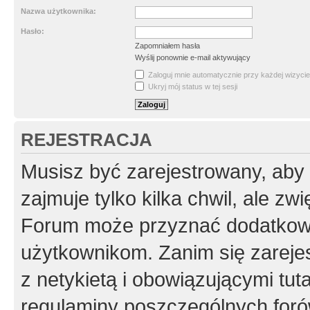
Nazwa użytkownika:
Hasło:
Zapomniałem hasła
Wyślij ponownie e-mail aktywujący
Zaloguj mnie automatycznie przy każdej wizycie
Ukryj mój status w tej sesji
REJESTRACJA
Musisz być zarejestrowany, aby
zajmuje tylko kilka chwil, ale z
Forum może przyznać dodatkow
użytkownikom. Zanim się zarejes
z netykietą i obowiązującymi tut
regulaminy poszczególnych foró