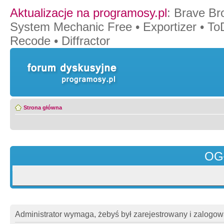
Aktualizacje na programosy.pl
:
Brave Br
System Mechanic Free
•
Exportizer
•
To
Recode
•
Diffractor
Strona główna
OG
Administrator wymaga, żebyś był zarejestrowany i zalogowa