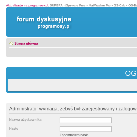
Aktualizacje na programosy.pl
:
SUPERAntiSpyware Free
•
MailWasher Pro
•
GS-Calc
•
GS-B
Strona główna
OG
Administrator wymaga, żebyś był zarejestrowany i zalogowa
Nazwa użytkownika:
Hasło:
Zapomniałem hasła