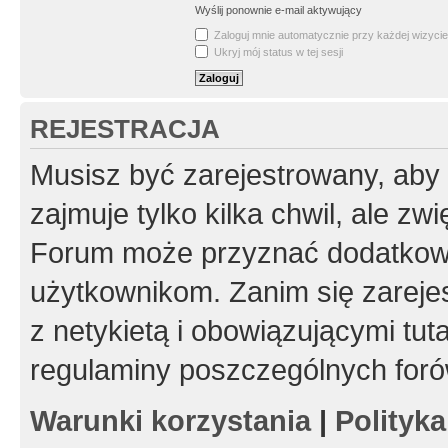
Wyślij ponownie e-mail aktywujący
Zaloguj mnie automatycznie przy każdej wizycie
Ukryj mój status w tej sesji
REJESTRACJA
Musisz być zarejestrowany, aby
zajmuje tylko kilka chwil, ale z
Forum może przyznać dodatkow
użytkownikom. Zanim się zarejes
z netykietą i obowiązującymi tut
regulaminy poszczególnych foró
Warunki korzystania
|
Polityk