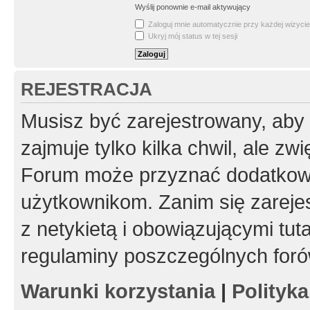
Wyślij ponownie e-mail aktywujący
Zaloguj mnie automatycznie przy każdej wizycie
Ukryj mój status w tej sesji
REJESTRACJA
Musisz być zarejestrowany, aby
zajmuje tylko kilka chwil, ale z
Forum może przyznać dodatkow
użytkownikom. Zanim się zarejes
z netykietą i obowiązującymi tut
regulaminy poszczególnych foró
Warunki korzystania
|
Polityk