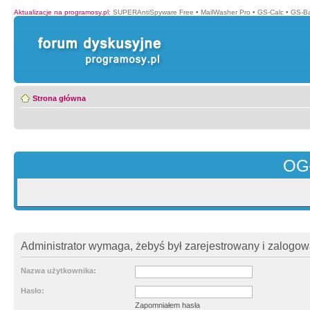
Aktualizacje na programosy.pl
:
SUPERAntiSpyware Free
•
MailWasher Pro
•
GS-Calc
•
GS-B
Strona główna
OG
Administrator wymaga, żebyś był zarejestrowany i zalogowa
Nazwa użytkownika:
Hasło:
Zapomniałem hasła