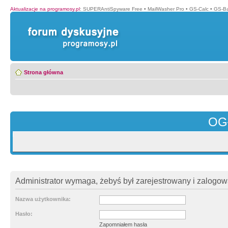
Aktualizacje na programosy.pl
:
SUPERAntiSpyware Free
•
MailWasher Pro
•
GS-Calc
•
GS-B
Strona główna
OG
Administrator wymaga, żebyś był zarejestrowany i zalogowa
Nazwa użytkownika:
Hasło:
Zapomniałem hasła