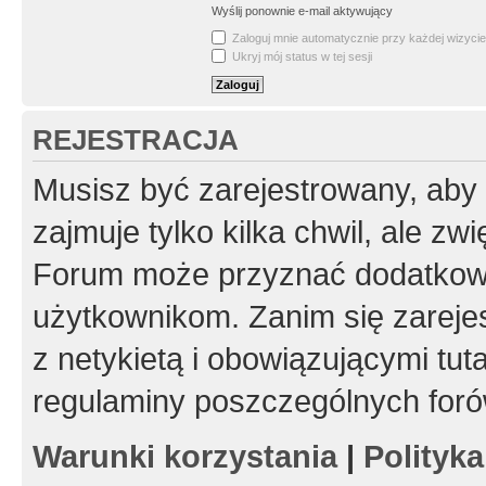
Wyślij ponownie e-mail aktywujący
Zaloguj mnie automatycznie przy każdej wizycie
Ukryj mój status w tej sesji
REJESTRACJA
Musisz być zarejestrowany, aby
zajmuje tylko kilka chwil, ale z
Forum może przyznać dodatkow
użytkownikom. Zanim się zarejes
z netykietą i obowiązującymi tut
regulaminy poszczególnych foró
Warunki korzystania
|
Polityk