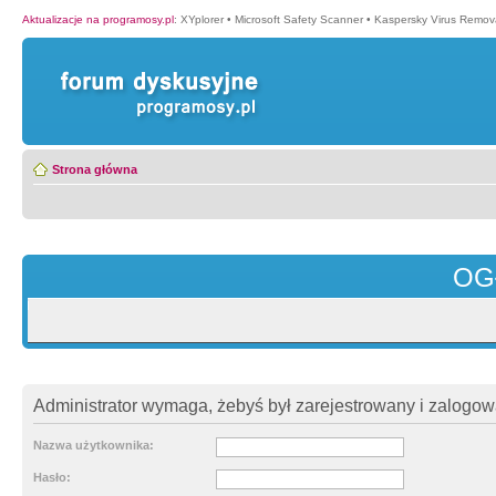
Aktualizacje na programosy.pl
:
XYplorer
•
Microsoft Safety Scanner
•
Kaspersky Virus Remova
Strona główna
OG
Administrator wymaga, żebyś był zarejestrowany i zalogowa
Nazwa użytkownika:
Hasło: