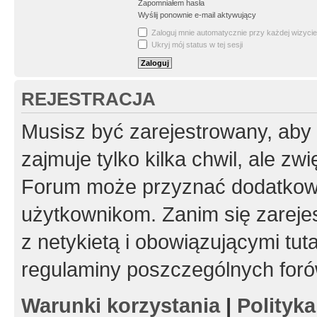
Zapomniałem hasła
Wyślij ponownie e-mail aktywujący
Zaloguj mnie automatycznie przy każdej wizycie
Ukryj mój status w tej sesji
REJESTRACJA
Musisz być zarejestrowany, aby
zajmuje tylko kilka chwil, ale z
Forum może przyznać dodatkow
użytkownikom. Zanim się zarejes
z netykietą i obowiązującymi tut
regulaminy poszczególnych foró
Warunki korzystania
|
Polityk