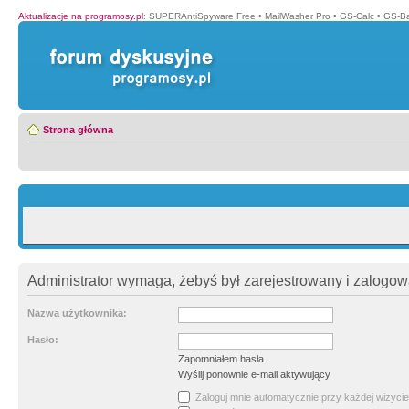
Aktualizacje na programosy.pl
:
SUPERAntiSpyware Free
•
MailWasher Pro
•
GS-Calc
•
GS-B
Strona główna
Administrator wymaga, żebyś był zarejestrowany i zalogowa
Nazwa użytkownika:
Hasło:
Zapomniałem hasła
Wyślij ponownie e-mail aktywujący
Zaloguj mnie automatycznie przy każdej wizycie