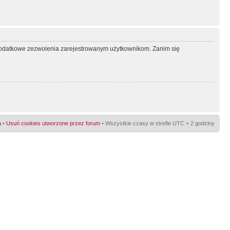
ć dodatkowe zezwolenia zarejestrowanym użytkownikom. Zanim się
a
•
Usuń cookies utworzone przez forum
• Wszystkie czasy w strefie UTC + 2 godziny