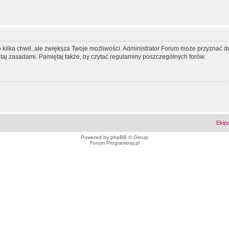
ko kilka chwil, ale zwiększa Twoje możliwości. Administrator Forum może przyzna
tutaj zasadami. Pamiętaj także, by czytać regulaminy poszczególnych forów.
Ekip
Powered by
phpBB
© Group
Forum Programosy.pl