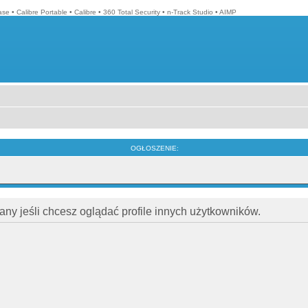
ase
•
Calibre Portable
•
Calibre
•
360 Total Security
•
n-Track Studio
•
AIMP
OGŁOSZENIE:
ny jeśli chcesz oglądać profile innych użytkowników.