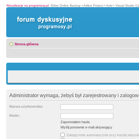
Aktualizacje na programosy.pl
:
IDrive Online Backup
•
Adlice Protect
•
Anki
•
Visual Studio C
Strona główna
Administrator wymaga, żebyś był zarejestrowany i zalogowa
Nazwa użytkownika:
Hasło:
Zapomniałem hasła
Wyślij ponownie e-mail aktywujący
Zaloguj mnie automatycznie przy każdej wizycie