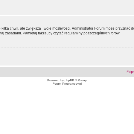
ko kilka chwil, ale zwiększa Twoje możliwości. Administrator Forum może przyzna
tutaj zasadami. Pamiętaj także, by czytać regulaminy poszczególnych forów.
Ekip
Powered by
phpBB
© Group
Forum Programosy.pl