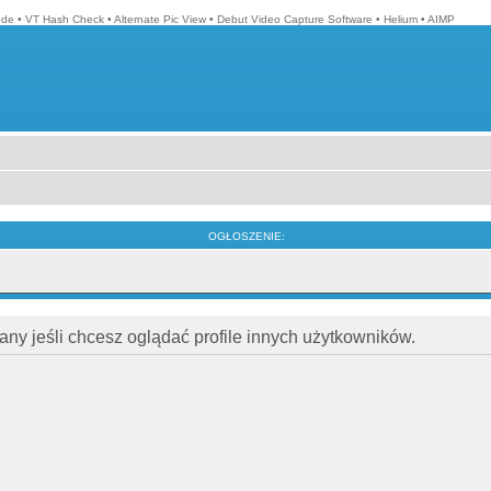
ode
•
VT Hash Check
•
Alternate Pic View
•
Debut Video Capture Software
•
Helium
•
AIMP
OGŁOSZENIE:
ny jeśli chcesz oglądać profile innych użytkowników.