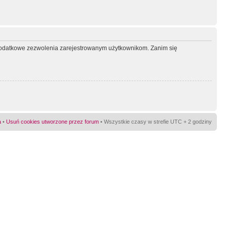
ć dodatkowe zezwolenia zarejestrowanym użytkownikom. Zanim się
a
•
Usuń cookies utworzone przez forum
• Wszystkie czasy w strefie UTC + 2 godziny