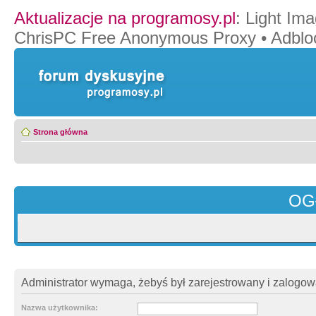
Aktualizacje na programosy.pl
:
Light Ima
ChrisPC Free Anonymous Proxy
•
Adblo
Strona główna
OG
Administrator wymaga, żebyś był zarejestrowany i zalogowa
Nazwa użytkownika: