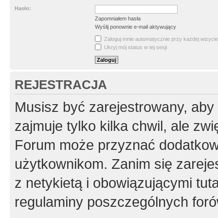
Hasło:
Zapomniałem hasła
Wyślij ponownie e-mail aktywujący
Zaloguj mnie automatycznie przy każdej wizycie
Ukryj mój status w tej sesji
REJESTRACJA
Musisz być zarejestrowany, aby
zajmuje tylko kilka chwil, ale z
Forum może przyznać dodatkow
użytkownikom. Zanim się zarejes
z netykietą i obowiązującymi tut
regulaminy poszczególnych foró