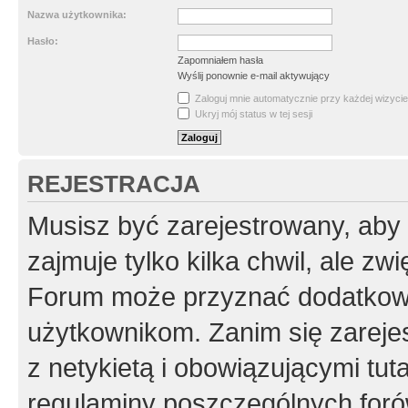
Nazwa użytkownika:
Hasło:
Zapomniałem hasła
Wyślij ponownie e-mail aktywujący
Zaloguj mnie automatycznie przy każdej wizycie
Ukryj mój status w tej sesji
REJESTRACJA
Musisz być zarejestrowany, aby
zajmuje tylko kilka chwil, ale z
Forum może przyznać dodatkow
użytkownikom. Zanim się zarejes
z netykietą i obowiązującymi tut
regulaminy poszczególnych foró