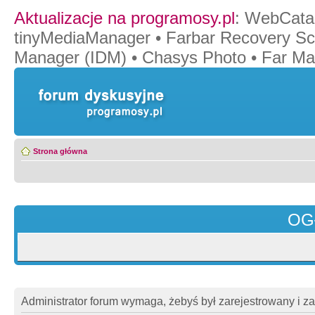
Aktualizacje na programosy.pl
:
WebCata
tinyMediaManager
•
Farbar Recovery Sc
Manager (IDM)
•
Chasys Photo
•
Far Ma
Strona główna
OG
Administrator forum wymaga, żebyś był zarejestrowany i z