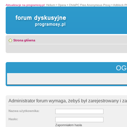
Aktualizacje na programosy.pl
:
Helium
•
Opera
•
ChrisPC Free Anonymous Proxy
•
Adblock P
Strona główna
OG
Administrator forum wymaga, żebyś był zarejestrowany i z
Nazwa użytkownika:
Hasło:
Zapomniałem hasła