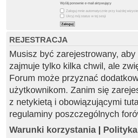
Wyślij ponownie e-mail aktywujący
Zaloguj mnie automatycznie przy każdej wizycie
Ukryj mój status w tej sesji
REJESTRACJA
Musisz być zarejestrowany, aby
zajmuje tylko kilka chwil, ale z
Forum może przyznać dodatkow
użytkownikom. Zanim się zarejes
z netykietą i obowiązującymi tut
regulaminy poszczególnych foró
Warunki korzystania
|
Polityk