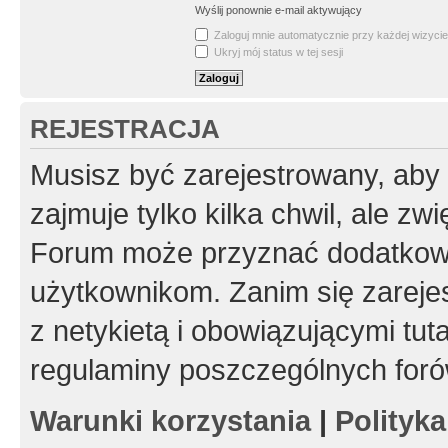
Wyślij ponownie e-mail aktywujący
Zaloguj mnie automatycznie przy każdej wizycie
Ukryj mój status w tej sesji
REJESTRACJA
Musisz być zarejestrowany, aby
zajmuje tylko kilka chwil, ale z
Forum może przyznać dodatkow
użytkownikom. Zanim się zarejes
z netykietą i obowiązującymi tut
regulaminy poszczególnych foró
Warunki korzystania
|
Polityk