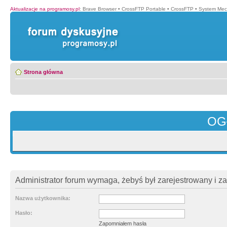
Aktualizacje na programosy.pl
:
Brave Browser
•
CrossFTP Portable
•
CrossFTP
•
System Mec
Strona główna
OG
Administrator forum wymaga, żebyś był zarejestrowany i z
Nazwa użytkownika:
Hasło:
Zapomniałem hasła