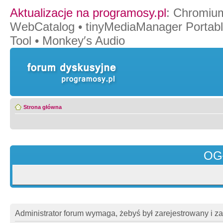
Aktualizacje na programosy.pl
:
Chromiu
WebCatalog
•
tinyMediaManager Portab
Tool
•
Monkey′s Audio
Strona główna
OG
Administrator forum wymaga, żebyś był zarejestrowany i z