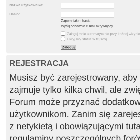
Nazwa użytkownika:
Hasło:
Zapomniałem hasła
Wyślij ponownie e-mail aktywujący
Zaloguj mnie automatycznie przy każdej wizycie
Ukryj mój status w tej sesji
REJESTRACJA
Musisz być zarejestrowany, aby
zajmuje tylko kilka chwil, ale z
Forum może przyznać dodatkow
użytkownikom. Zanim się zarejes
z netykietą i obowiązującymi tut
regulaminy poszczególnych foró