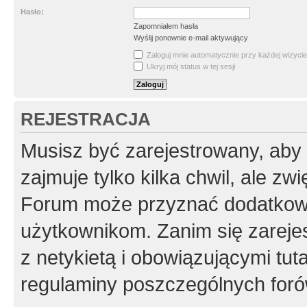
Hasło:
Zapomniałem hasła
Wyślij ponownie e-mail aktywujący
Zaloguj mnie automatycznie przy każdej wizycie
Ukryj mój status w tej sesji
REJESTRACJA
Musisz być zarejestrowany, aby
zajmuje tylko kilka chwil, ale z
Forum może przyznać dodatkow
użytkownikom. Zanim się zarejes
z netykietą i obowiązującymi tut
regulaminy poszczególnych foró