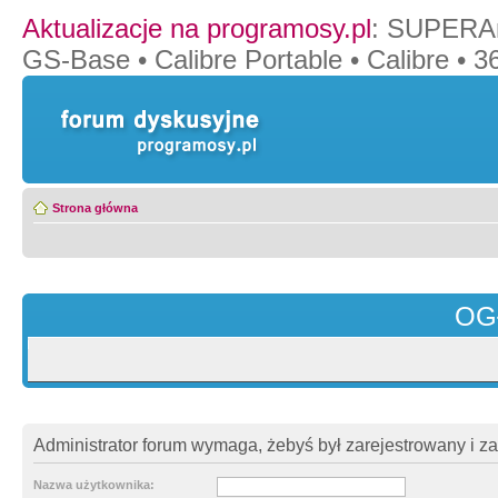
Aktualizacje na programosy.pl
:
SUPERAn
GS-Base
•
Calibre Portable
•
Calibre
•
36
Strona główna
OG
Administrator forum wymaga, żebyś był zarejestrowany i z
Nazwa użytkownika: