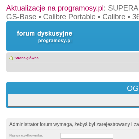
Aktualizacje na programosy.pl
:
SUPERAn
GS-Base
•
Calibre Portable
•
Calibre
•
36
Strona główna
OG
Administrator forum wymaga, żebyś był zarejestrowany i z
Nazwa użytkownika: