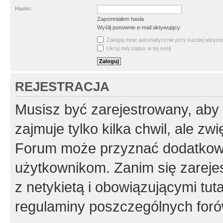
Hasło:
Zapomniałem hasła
Wyślij ponownie e-mail aktywujący
Zaloguj mnie automatycznie przy każdej wizycie
Ukryj mój status w tej sesji
REJESTRACJA
Musisz być zarejestrowany, aby
zajmuje tylko kilka chwil, ale z
Forum może przyznać dodatkow
użytkownikom. Zanim się zarejes
z netykietą i obowiązującymi tut
regulaminy poszczególnych foró