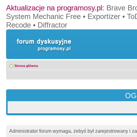
Aktualizacje na programosy.pl
:
Brave Br
System Mechanic Free
•
Exportizer
•
To
Recode
•
Diffractor
Strona główna
OG
Administrator forum wymaga, żebyś był zarejestrowany i z