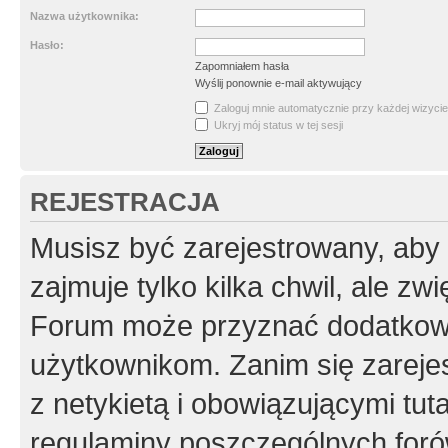
Nazwa użytkownika:
Hasło:
Zapomniałem hasła
Wyślij ponownie e-mail aktywujący
Zaloguj mnie automatycznie przy każdej wizycie
Ukryj mój status w tej sesji
REJESTRACJA
Musisz być zarejestrowany, aby
zajmuje tylko kilka chwil, ale z
Forum może przyznać dodatkow
użytkownikom. Zanim się zarejes
z netykietą i obowiązującymi tut
regulaminy poszczególnych foró