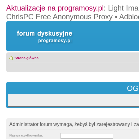
Aktualizacje na programosy.pl
:
Light Ima
ChrisPC Free Anonymous Proxy
•
Adblo
Strona główna
OG
Administrator forum wymaga, żebyś był zarejestrowany i z
Nazwa użytkownika: