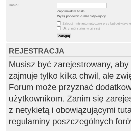
Hasło:
Zapomniałem hasła
Wyślij ponownie e-mail aktywujący
Zaloguj mnie automatycznie przy każdej wizycie
Ukryj mój status w tej sesji
REJESTRACJA
Musisz być zarejestrowany, aby
zajmuje tylko kilka chwil, ale z
Forum może przyznać dodatkow
użytkownikom. Zanim się zarejes
z netykietą i obowiązującymi tut
regulaminy poszczególnych foró