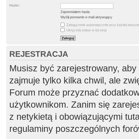
Hasło:
Zapomniałem hasła
Wyślij ponownie e-mail aktywujący
Zaloguj mnie automatycznie przy każdej wizycie
Ukryj mój status w tej sesji
REJESTRACJA
Musisz być zarejestrowany, aby
zajmuje tylko kilka chwil, ale z
Forum może przyznać dodatkow
użytkownikom. Zanim się zarejes
z netykietą i obowiązującymi tut
regulaminy poszczególnych foró