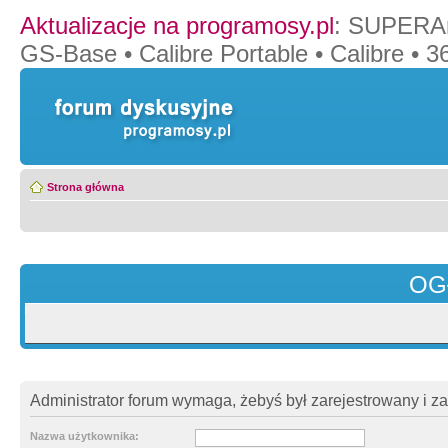
Aktualizacje na programosy.pl
:
SUPERAn
GS-Base
•
Calibre Portable
•
Calibre
•
36
Strona główna
OG
Administrator forum wymaga, żebyś był zarejestrowany i z
Nazwa użytkownika: