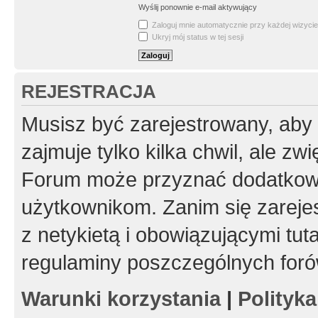
Wyślij ponownie e-mail aktywujący
Zaloguj mnie automatycznie przy każdej wizycie
Ukryj mój status w tej sesji
REJESTRACJA
Musisz być zarejestrowany, aby
zajmuje tylko kilka chwil, ale z
Forum może przyznać dodatkow
użytkownikom. Zanim się zarejes
z netykietą i obowiązującymi tut
regulaminy poszczególnych foró
Warunki korzystania
|
Polityk