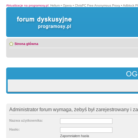
Aktualizacje na programosy.pl
:
Helium
•
Opera
•
ChrisPC Free Anonymous Proxy
•
Adblock P
Strona główna
OG
Administrator forum wymaga, żebyś był zarejestrowany i z
Nazwa użytkownika:
Hasło:
Zapomniałem hasła