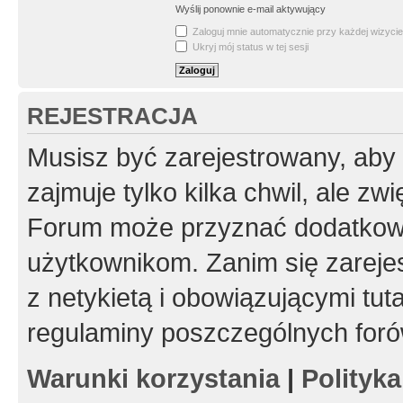
Wyślij ponownie e-mail aktywujący
Zaloguj mnie automatycznie przy każdej wizycie
Ukryj mój status w tej sesji
REJESTRACJA
Musisz być zarejestrowany, aby
zajmuje tylko kilka chwil, ale z
Forum może przyznać dodatkow
użytkownikom. Zanim się zarejes
z netykietą i obowiązującymi tut
regulaminy poszczególnych foró
Warunki korzystania
|
Polityk