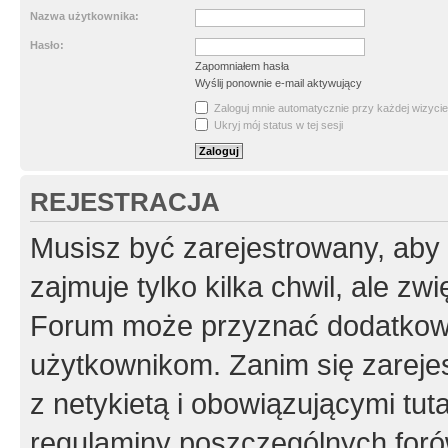
Nazwa użytkownika:
Hasło:
Zapomniałem hasła
Wyślij ponownie e-mail aktywujący
Zaloguj mnie automatycznie przy każdej wizycie
Ukryj mój status w tej sesji
REJESTRACJA
Musisz być zarejestrowany, aby
zajmuje tylko kilka chwil, ale z
Forum może przyznać dodatkow
użytkownikom. Zanim się zarejes
z netykietą i obowiązującymi tut
regulaminy poszczególnych foró