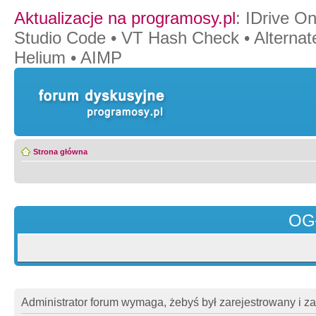
Aktualizacje na programosy.pl
:
IDrive O
Studio Code
•
VT Hash Check
•
Alternat
Helium
•
AIMP
Strona główna
OG
Administrator forum wymaga, żebyś był zarejestrowany i z