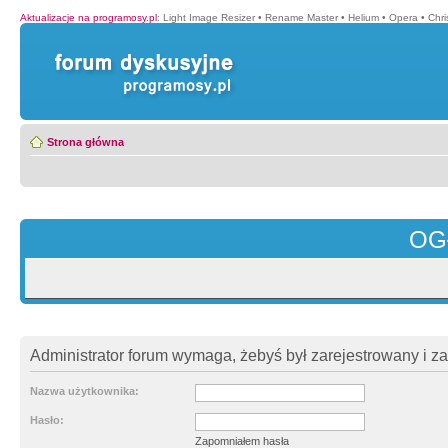
Aktualizacje na programosy.pl
:
Light Image Resizer
•
Rename Master
•
Helium
•
Opera
•
Chr
Strona główna
OG
Administrator forum wymaga, żebyś był zarejestrowany i z
Nazwa użytkownika:
Hasło:
Zapomniałem hasła