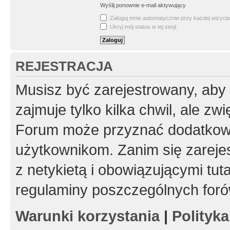
Wyślij ponownie e-mail aktywujący
Zaloguj mnie automatycznie przy każdej wizycie
Ukryj mój status w tej sesji
REJESTRACJA
Musisz być zarejestrowany, aby
zajmuje tylko kilka chwil, ale z
Forum może przyznać dodatkow
użytkownikom. Zanim się zarejes
z netykietą i obowiązującymi tut
regulaminy poszczególnych foró
Warunki korzystania
|
Polityk