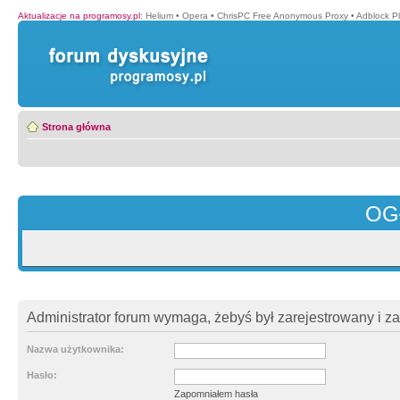
Aktualizacje na programosy.pl
:
Helium
•
Opera
•
ChrisPC Free Anonymous Proxy
•
Adblock P
Strona główna
OG
Administrator forum wymaga, żebyś był zarejestrowany i z
Nazwa użytkownika:
Hasło:
Zapomniałem hasła