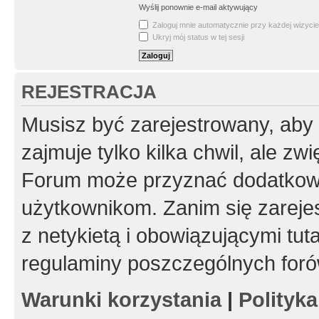
Wyślij ponownie e-mail aktywujący
Zaloguj mnie automatycznie przy każdej wizycie
Ukryj mój status w tej sesji
REJESTRACJA
Musisz być zarejestrowany, aby
zajmuje tylko kilka chwil, ale z
Forum może przyznać dodatkow
użytkownikom. Zanim się zarejes
z netykietą i obowiązującymi tut
regulaminy poszczególnych foró
Warunki korzystania
|
Polityk