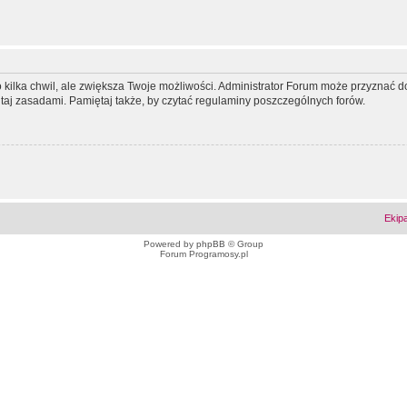
ko kilka chwil, ale zwiększa Twoje możliwości. Administrator Forum może przyzna
tutaj zasadami. Pamiętaj także, by czytać regulaminy poszczególnych forów.
Ekip
Powered by
phpBB
© Group
Forum Programosy.pl