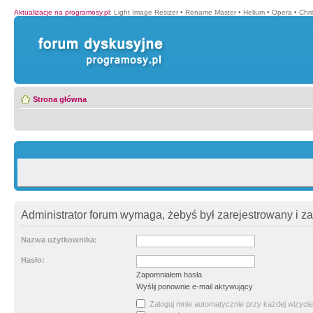
Aktualizacje na programosy.pl
:
Light Image Resizer
•
Rename Master
•
Helium
•
Opera
•
Chr
Strona główna
Administrator forum wymaga, żebyś był zarejestrowany i z
Nazwa użytkownika:
Hasło:
Zapomniałem hasła
Wyślij ponownie e-mail aktywujący
Zaloguj mnie automatycznie przy każdej wizycie