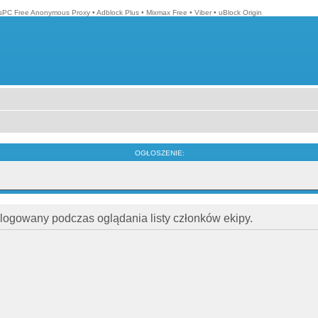
isPC Free Anonymous Proxy
•
Adblock Plus
•
Mixmax Free
•
Viber
•
uBlock Origin
OGŁOSZENIE:
alogowany podczas oglądania listy członków ekipy.