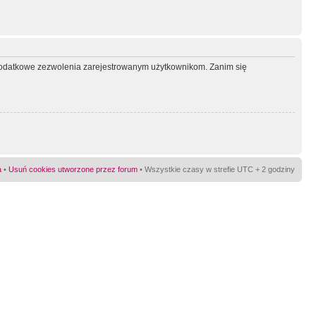
ć dodatkowe zezwolenia zarejestrowanym użytkownikom. Zanim się
a
•
Usuń cookies utworzone przez forum
• Wszystkie czasy w strefie UTC + 2 godziny