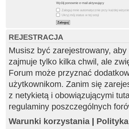
Wyślij ponownie e-mail aktywujący
Zaloguj mnie automatycznie przy każdej wizycie
Ukryj mój status w tej sesji
REJESTRACJA
Musisz być zarejestrowany, aby
zajmuje tylko kilka chwil, ale z
Forum może przyznać dodatkow
użytkownikom. Zanim się zarejes
z netykietą i obowiązującymi tut
regulaminy poszczególnych foró
Warunki korzystania
|
Polityk