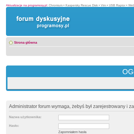
Aktualizacje na programosy.pl
:
Chromium
•
Kaspersky Rescue Disk
•
Vim
•
USB Raptor
•
Web
Strona główna
OG
Administrator forum wymaga, żebyś był zarejestrowany i z
Nazwa użytkownika:
Hasło:
Zapomniałem hasła