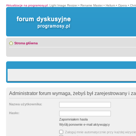
Aktualizacje na programosy.pl
:
Light Image Resizer
•
Rename Master
•
Helium
•
Opera
•
Chr
Strona główna
Administrator forum wymaga, żebyś był zarejestrowany i z
Nazwa użytkownika:
Hasło:
Zapomniałem hasła
Wyślij ponownie e-mail aktywujący
Zaloguj mnie automatycznie przy każdej wizycie