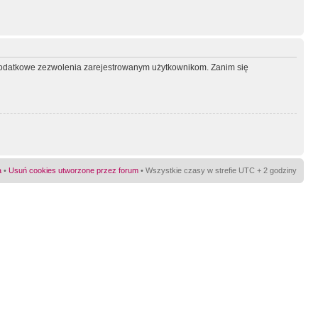
ć dodatkowe zezwolenia zarejestrowanym użytkownikom. Zanim się
a
•
Usuń cookies utworzone przez forum
• Wszystkie czasy w strefie UTC + 2 godziny