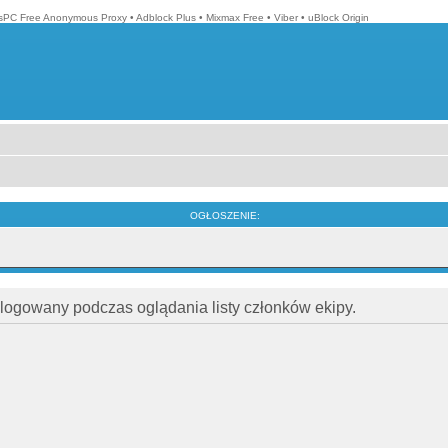
isPC Free Anonymous Proxy
•
Adblock Plus
•
Mixmax Free
•
Viber
•
uBlock Origin
OGŁOSZENIE:
alogowany podczas oglądania listy członków ekipy.