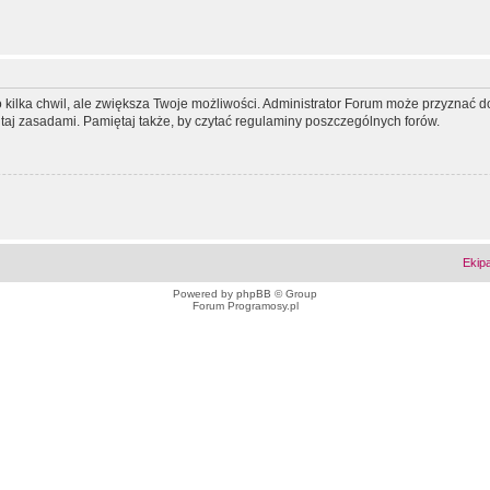
ko kilka chwil, ale zwiększa Twoje możliwości. Administrator Forum może przyzna
tutaj zasadami. Pamiętaj także, by czytać regulaminy poszczególnych forów.
Ekip
Powered by
phpBB
© Group
Forum Programosy.pl