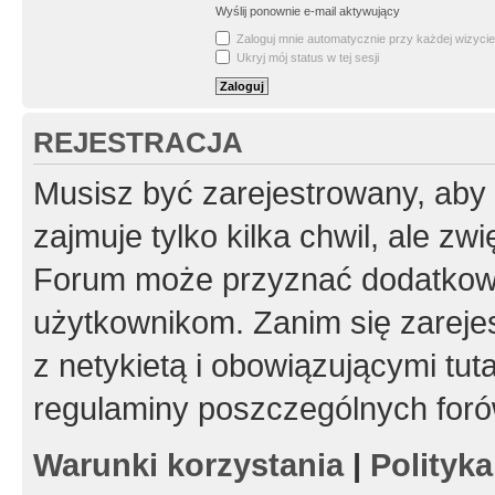
Wyślij ponownie e-mail aktywujący
Zaloguj mnie automatycznie przy każdej wizycie
Ukryj mój status w tej sesji
REJESTRACJA
Musisz być zarejestrowany, aby
zajmuje tylko kilka chwil, ale z
Forum może przyznać dodatkow
użytkownikom. Zanim się zarejes
z netykietą i obowiązującymi tut
regulaminy poszczególnych foró
Warunki korzystania
|
Polityk