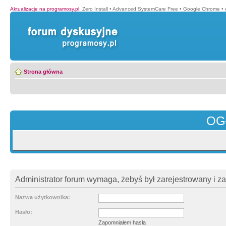
Aktualizacje na programosy.pl
:
Zero Install
•
Advanced SystemCare Free
•
Google Chrome
•
Strona główna
OG
Administrator forum wymaga, żebyś był zarejestrowany i z
Nazwa użytkownika:
Hasło:
Zapomniałem hasła