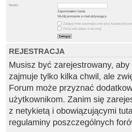
Hasło:
Zapomniałem hasła
Wyślij ponownie e-mail aktywujący
Zaloguj mnie automatycznie przy każdej wizycie
Ukryj mój status w tej sesji
REJESTRACJA
Musisz być zarejestrowany, aby
zajmuje tylko kilka chwil, ale z
Forum może przyznać dodatkow
użytkownikom. Zanim się zarejes
z netykietą i obowiązującymi tut
regulaminy poszczególnych foró