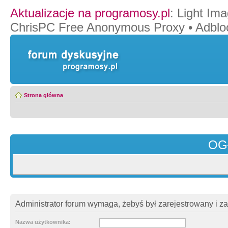
Aktualizacje na programosy.pl
:
Light Ima
ChrisPC Free Anonymous Proxy
•
Adblo
Strona główna
OG
Administrator forum wymaga, żebyś był zarejestrowany i z
Nazwa użytkownika: