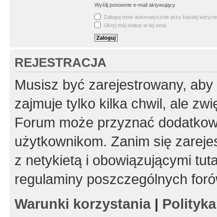
Wyślij ponownie e-mail aktywujący
Zaloguj mnie automatycznie przy każdej wizycie
Ukryj mój status w tej sesji
REJESTRACJA
Musisz być zarejestrowany, aby
zajmuje tylko kilka chwil, ale z
Forum może przyznać dodatkow
użytkownikom. Zanim się zarejes
z netykietą i obowiązującymi tut
regulaminy poszczególnych foró
Warunki korzystania
|
Polityk