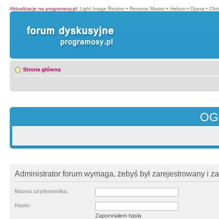
Aktualizacje na programosy.pl
:
Light Image Resizer
•
Rename Master
•
Helium
•
Opera
•
Chr
Strona główna
OG
Administrator forum wymaga, żebyś był zarejestrowany i z
Nazwa użytkownika:
Hasło:
Zapomniałem hasła