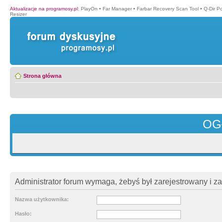
Aktualizacje na programosy.pl
:
PlayOn
•
Far Manager
•
Farbar Recovery Scan Tool
•
Q-Dir P
Resizer
Strona główna
OG
Administrator forum wymaga, żebyś był zarejestrowany i z
Nazwa użytkownika:
Hasło: