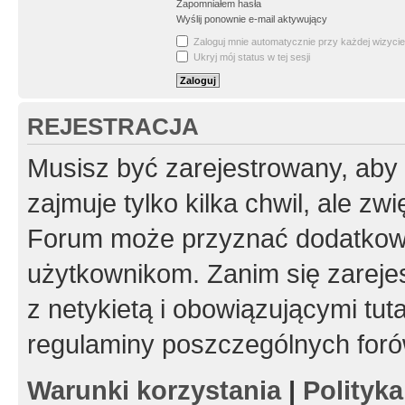
Zapomniałem hasła
Wyślij ponownie e-mail aktywujący
Zaloguj mnie automatycznie przy każdej wizycie
Ukryj mój status w tej sesji
REJESTRACJA
Musisz być zarejestrowany, aby
zajmuje tylko kilka chwil, ale z
Forum może przyznać dodatkow
użytkownikom. Zanim się zarejes
z netykietą i obowiązującymi tut
regulaminy poszczególnych foró
Warunki korzystania
|
Polityk