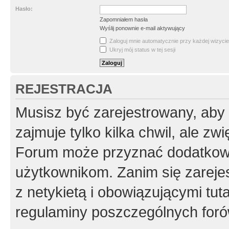
Hasło:
Zapomniałem hasła
Wyślij ponownie e-mail aktywujący
Zaloguj mnie automatycznie przy każdej wizycie
Ukryj mój status w tej sesji
REJESTRACJA
Musisz być zarejestrowany, aby
zajmuje tylko kilka chwil, ale z
Forum może przyznać dodatkow
użytkownikom. Zanim się zarejes
z netykietą i obowiązującymi tut
regulaminy poszczególnych foró