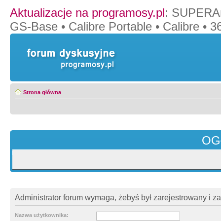
Aktualizacje na programosy.pl
:
SUPERAn
GS-Base
•
Calibre Portable
•
Calibre
•
36
Strona główna
OG
Administrator forum wymaga, żebyś był zarejestrowany i z
Nazwa użytkownika: