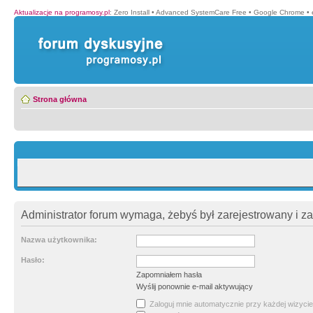
Aktualizacje na programosy.pl
:
Zero Install
•
Advanced SystemCare Free
•
Google Chrome
•
Strona główna
Administrator forum wymaga, żebyś był zarejestrowany i z
Nazwa użytkownika:
Hasło:
Zapomniałem hasła
Wyślij ponownie e-mail aktywujący
Zaloguj mnie automatycznie przy każdej wizycie