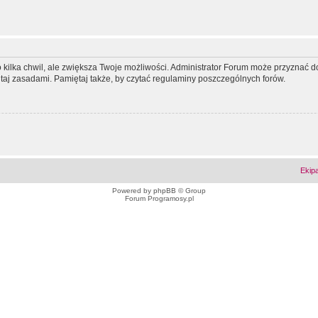
ko kilka chwil, ale zwiększa Twoje możliwości. Administrator Forum może przyzna
tutaj zasadami. Pamiętaj także, by czytać regulaminy poszczególnych forów.
Ekip
Powered by
phpBB
© Group
Forum Programosy.pl