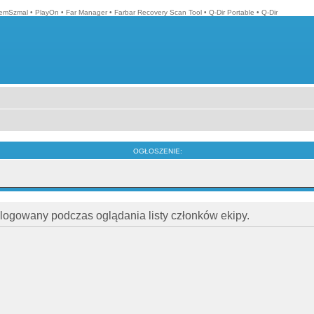
emSzmal
•
PlayOn
•
Far Manager
•
Farbar Recovery Scan Tool
•
Q-Dir Portable
•
Q-Dir
OGŁOSZENIE:
alogowany podczas oglądania listy członków ekipy.