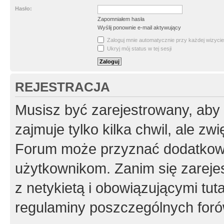
Hasło:
Zapomniałem hasła
Wyślij ponownie e-mail aktywujący
Zaloguj mnie automatycznie przy każdej wizycie
Ukryj mój status w tej sesji
REJESTRACJA
Musisz być zarejestrowany, aby
zajmuje tylko kilka chwil, ale z
Forum może przyznać dodatkow
użytkownikom. Zanim się zarejes
z netykietą i obowiązującymi tut
regulaminy poszczególnych foró