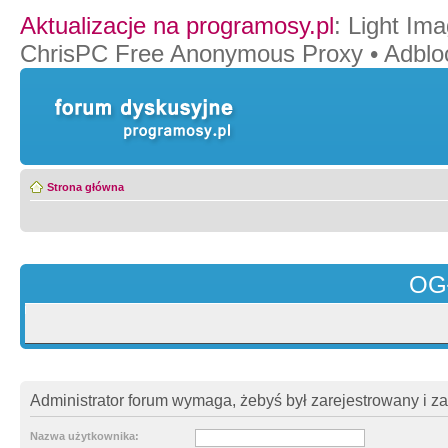
Aktualizacje na programosy.pl
:
Light Ima
ChrisPC Free Anonymous Proxy
•
Adblo
Strona główna
OG
Administrator forum wymaga, żebyś był zarejestrowany i z
Nazwa użytkownika: