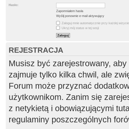
Hasło:
Zapomniałem hasła
Wyślij ponownie e-mail aktywujący
Zaloguj mnie automatycznie przy każdej wizycie
Ukryj mój status w tej sesji
REJESTRACJA
Musisz być zarejestrowany, aby
zajmuje tylko kilka chwil, ale z
Forum może przyznać dodatkow
użytkownikom. Zanim się zarejes
z netykietą i obowiązującymi tut
regulaminy poszczególnych foró