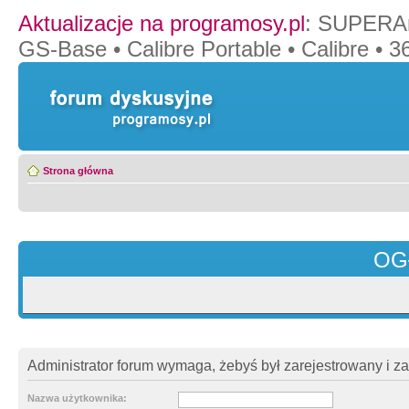
Aktualizacje na programosy.pl
:
SUPERAn
GS-Base
•
Calibre Portable
•
Calibre
•
36
Strona główna
OG
Administrator forum wymaga, żebyś był zarejestrowany i z
Nazwa użytkownika: