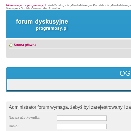
Aktualizacje na programosy.pl
:
WebCatalog
•
tinyMediaManager Portable
•
tinyMediaManage
Manager
•
Double Commander Portable
Strona główna
OG
Administrator forum wymaga, żebyś był zarejestrowany i z
Nazwa użytkownika:
Hasło: