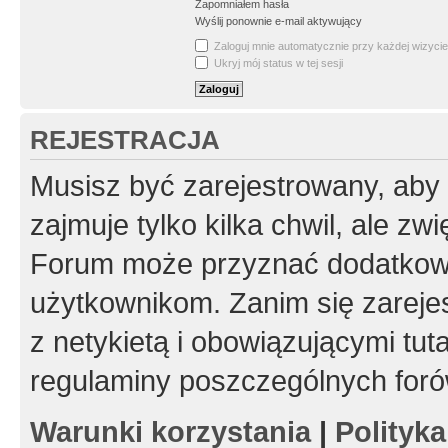
Zapomniałem hasła
Wyślij ponownie e-mail aktywujący
Zaloguj mnie automatycznie przy każdej wizycie
Ukryj mój status w tej sesji
REJESTRACJA
Musisz być zarejestrowany, aby
zajmuje tylko kilka chwil, ale z
Forum może przyznać dodatkow
użytkownikom. Zanim się zarejes
z netykietą i obowiązującymi tut
regulaminy poszczególnych foró
Warunki korzystania
|
Polityk