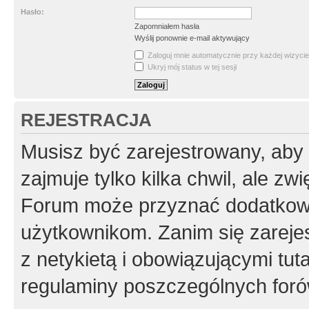
Hasło:
Zapomniałem hasła
Wyślij ponownie e-mail aktywujący
Zaloguj mnie automatycznie przy każdej wizycie
Ukryj mój status w tej sesji
REJESTRACJA
Musisz być zarejestrowany, aby
zajmuje tylko kilka chwil, ale z
Forum może przyznać dodatkow
użytkownikom. Zanim się zarejes
z netykietą i obowiązującymi tut
regulaminy poszczególnych foró