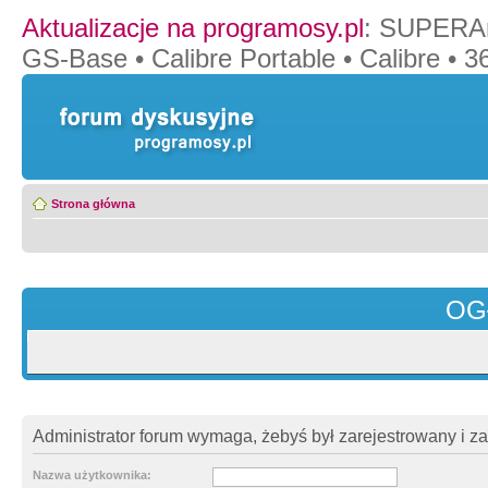
Aktualizacje na programosy.pl
:
SUPERAn
GS-Base
•
Calibre Portable
•
Calibre
•
36
Strona główna
OG
Administrator forum wymaga, żebyś był zarejestrowany i z
Nazwa użytkownika: