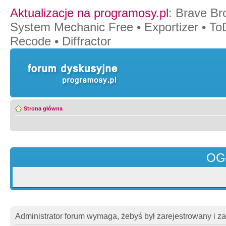
Aktualizacje na programosy.pl
:
Brave Br
System Mechanic Free
•
Exportizer
•
To
Recode
•
Diffractor
Strona główna
OG
Administrator forum wymaga, żebyś był zarejestrowany i z