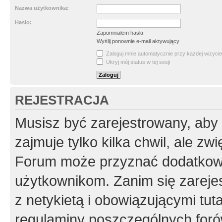
Nazwa użytkownika:
Hasło:
Zapomniałem hasła
Wyślij ponownie e-mail aktywujący
Zaloguj mnie automatycznie przy każdej wizycie
Ukryj mój status w tej sesji
REJESTRACJA
Musisz być zarejestrowany, aby
zajmuje tylko kilka chwil, ale z
Forum może przyznać dodatkow
użytkownikom. Zanim się zarejes
z netykietą i obowiązującymi tut
regulaminy poszczególnych foró