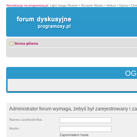
Aktualizacje na programosy.pl
:
Light Image Resizer
•
Rename Master
•
Helium
•
Opera
•
Chr
Strona główna
OG
Administrator forum wymaga, żebyś był zarejestrowany i z
Nazwa użytkownika:
Hasło:
Zapomniałem hasła