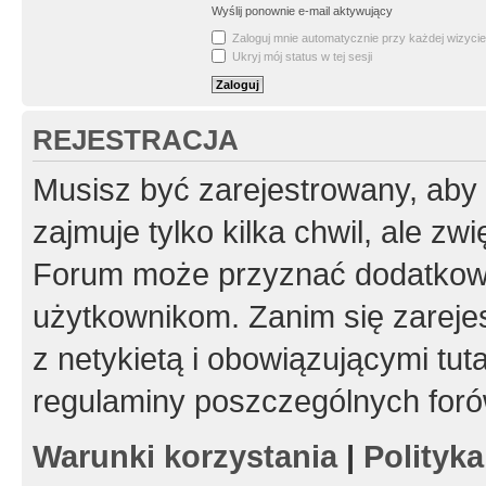
Wyślij ponownie e-mail aktywujący
Zaloguj mnie automatycznie przy każdej wizycie
Ukryj mój status w tej sesji
REJESTRACJA
Musisz być zarejestrowany, aby
zajmuje tylko kilka chwil, ale z
Forum może przyznać dodatkow
użytkownikom. Zanim się zarejes
z netykietą i obowiązującymi tut
regulaminy poszczególnych foró
Warunki korzystania
|
Polityk