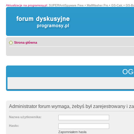
Aktualizacje na programosy.pl
:
SUPERAntiSpyware Free
•
MailWasher Pro
•
GS-Calc
•
GS-B
Strona główna
OG
Administrator forum wymaga, żebyś był zarejestrowany i z
Nazwa użytkownika:
Hasło:
Zapomniałem hasła