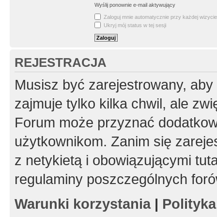
Wyślij ponownie e-mail aktywujący
Zaloguj mnie automatycznie przy każdej wizycie
Ukryj mój status w tej sesji
REJESTRACJA
Musisz być zarejestrowany, aby
zajmuje tylko kilka chwil, ale z
Forum może przyznać dodatkow
użytkownikom. Zanim się zarejes
z netykietą i obowiązującymi tut
regulaminy poszczególnych foró
Warunki korzystania
|
Polityk