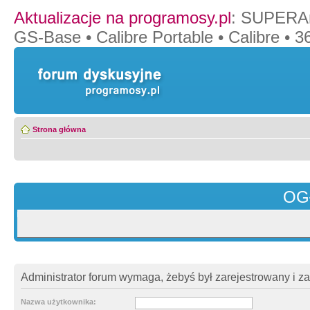
Aktualizacje na programosy.pl
:
SUPERAn
GS-Base
•
Calibre Portable
•
Calibre
•
36
Strona główna
OG
Administrator forum wymaga, żebyś był zarejestrowany i z
Nazwa użytkownika: