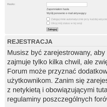
Hasło:
Zapomniałem hasła
Wyślij ponownie e-mail aktywujący
Zaloguj mnie automatycznie przy każdej wizycie
Ukryj mój status w tej sesji
REJESTRACJA
Musisz być zarejestrowany, aby
zajmuje tylko kilka chwil, ale z
Forum może przyznać dodatkow
użytkownikom. Zanim się zarejes
z netykietą i obowiązującymi tut
regulaminy poszczególnych foró