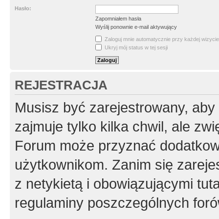
Hasło:
Zapomniałem hasła
Wyślij ponownie e-mail aktywujący
Zaloguj mnie automatycznie przy każdej wizycie
Ukryj mój status w tej sesji
REJESTRACJA
Musisz być zarejestrowany, aby
zajmuje tylko kilka chwil, ale z
Forum może przyznać dodatkow
użytkownikom. Zanim się zarejes
z netykietą i obowiązującymi tut
regulaminy poszczególnych foró