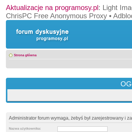
Aktualizacje na programosy.pl
:
Light Ima
ChrisPC Free Anonymous Proxy
•
Adblo
Strona główna
OG
Administrator forum wymaga, żebyś był zarejestrowany i z
Nazwa użytkownika: