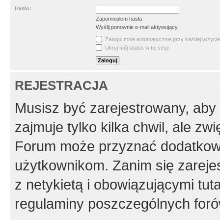
Hasło:
Zapomniałem hasła
Wyślij ponownie e-mail aktywujący
Zaloguj mnie automatycznie przy każdej wizycie
Ukryj mój status w tej sesji
REJESTRACJA
Musisz być zarejestrowany, aby
zajmuje tylko kilka chwil, ale z
Forum może przyznać dodatkow
użytkownikom. Zanim się zarejes
z netykietą i obowiązującymi tut
regulaminy poszczególnych foró