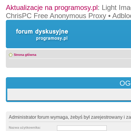
Aktualizacje na programosy.pl
:
Light Ima
ChrisPC Free Anonymous Proxy
•
Adblo
Strona główna
OG
Administrator forum wymaga, żebyś był zarejestrowany i z
Nazwa użytkownika: