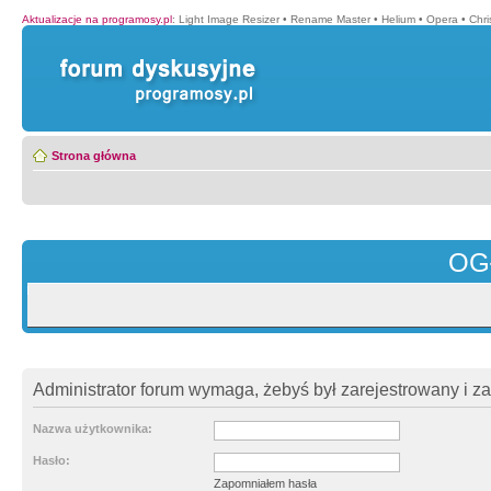
Aktualizacje na programosy.pl
:
Light Image Resizer
•
Rename Master
•
Helium
•
Opera
•
Chr
Strona główna
OG
Administrator forum wymaga, żebyś był zarejestrowany i z
Nazwa użytkownika:
Hasło:
Zapomniałem hasła