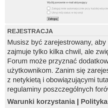
Wyślij ponownie e-mail aktywujący
Zaloguj mnie automatycznie przy każdej wizycie
Ukryj mój status w tej sesji
REJESTRACJA
Musisz być zarejestrowany, aby
zajmuje tylko kilka chwil, ale z
Forum może przyznać dodatkow
użytkownikom. Zanim się zarejes
z netykietą i obowiązującymi tut
regulaminy poszczególnych foró
Warunki korzystania
|
Polityk