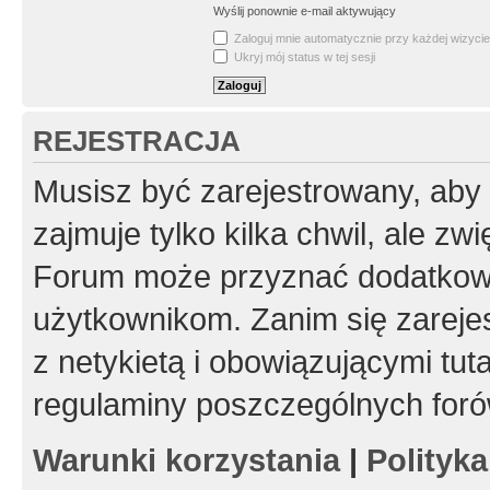
Wyślij ponownie e-mail aktywujący
Zaloguj mnie automatycznie przy każdej wizycie
Ukryj mój status w tej sesji
REJESTRACJA
Musisz być zarejestrowany, aby
zajmuje tylko kilka chwil, ale z
Forum może przyznać dodatkow
użytkownikom. Zanim się zarejes
z netykietą i obowiązującymi tut
regulaminy poszczególnych foró
Warunki korzystania
|
Polityk