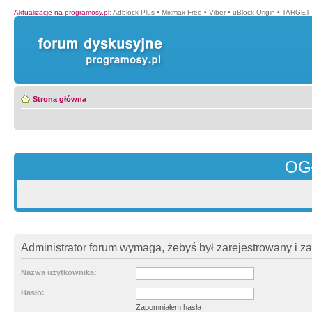
Aktualizacje na programosy.pl
:
Adblock Plus
•
Mixmax Free
•
Viber
•
uBlock Origin
•
TARGET 
Strona główna
OG
Administrator forum wymaga, żebyś był zarejestrowany i z
Nazwa użytkownika:
Hasło:
Zapomniałem hasła