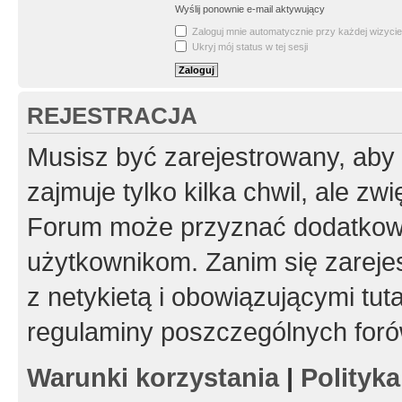
Wyślij ponownie e-mail aktywujący
Zaloguj mnie automatycznie przy każdej wizycie
Ukryj mój status w tej sesji
REJESTRACJA
Musisz być zarejestrowany, aby
zajmuje tylko kilka chwil, ale z
Forum może przyznać dodatkow
użytkownikom. Zanim się zarejes
z netykietą i obowiązującymi tut
regulaminy poszczególnych foró
Warunki korzystania
|
Polityk