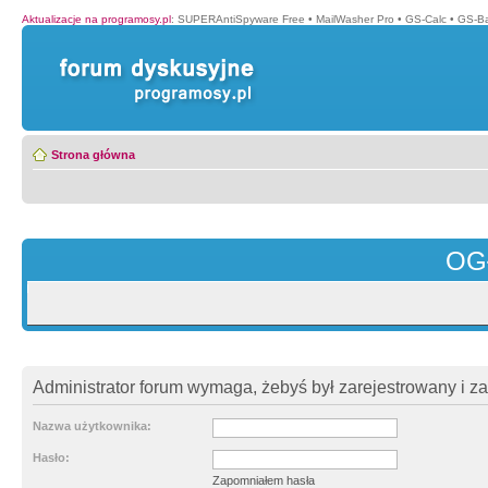
Aktualizacje na programosy.pl
:
SUPERAntiSpyware Free
•
MailWasher Pro
•
GS-Calc
•
GS-B
Strona główna
OG
Administrator forum wymaga, żebyś był zarejestrowany i z
Nazwa użytkownika:
Hasło:
Zapomniałem hasła